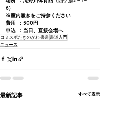
場所	：滝野川体育館（西ケ原2－1－
6）
※室内履きをご持参ください
費用	：500円
申込	：当日、直接会場へ
コミスポたきのがわ
書道
書道入門
ニュース
すべて表示
最新記事