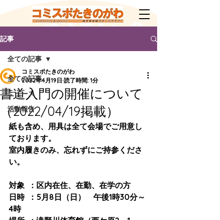
記事
全ての記事
コミスポたきのがわ
全ての記事
2022年4月19日
読了時間: 1分
書道入門の開催について
ニュース
（2022/04/19掲載）
活動報告
紙も含め、用具は全て会場でご用意し
ております。
室内履きのみ、忘れずにご持参くださ
い。
対象	：区内在住、在勤、在学の方
日時	：5月8日（日）　午後1時30分～
4時