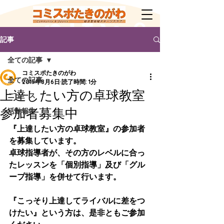
記事
全ての記事
コミスポたきのがわ
全ての記事
2019年8月6日
読了時間: 1分
上達したい方の卓球教室
ニュース
参加者募集中
活動報告
『上達したい方の卓球教室』の参加者
を募集しています。
卓球指導者が、その方のレベルに合っ
たレッスンを「個別指導」及び「グル
ープ指導」を併せて行います。
『こっそり上達してライバルに差をつ
けたい』という方は、是非ともご参加