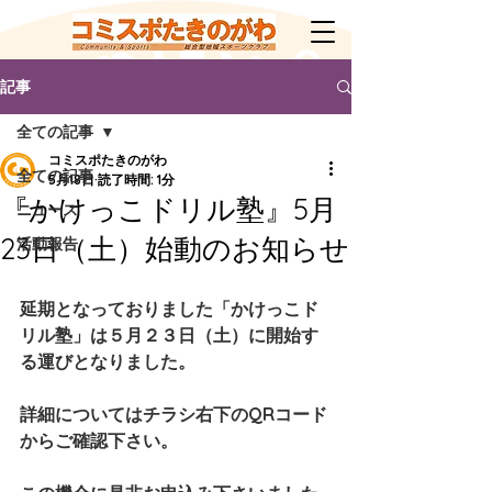
記事
全ての記事
コミスポたきのがわ
全ての記事
5月18日
読了時間: 1分
『かけっこドリル塾』5月
ニュース
23日（土）始動のお知らせ
活動報告
延期となっておりました「かけっこド
リル塾」は５月２３日（土）に開始す
る運びとなりました。
詳細についてはチラシ右下のQRコード
からご確認下さい。