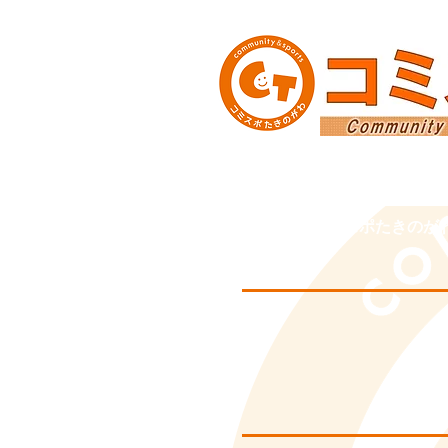
ＴＯＰ
コミスポたきのが