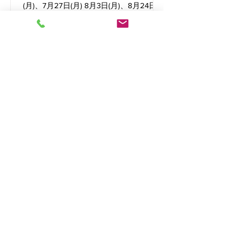
(月)、7月27日(月) 8月3日(月)、8月24日
(月) 9月7日(月)、9月14日(月)、9月28日
(月) ※どなたでもご気軽にご参加でき
ます。 ※体育館シューズをご持参くださ
い。 ※ラケットの貸出し（100円/回）あ
ります。