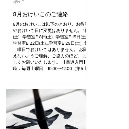
7月10日
8月おけいこのご連絡
8月のおけいこは以下のとおり、お教室
やおけいこ日に変更はありません。 1日
(土)…学習室E 8日(土)…学習室E 15日(土)…
学習室E 22日(土)…学習室E 29日(土)…第5
土曜日でおけいこはありません。 お間違
えないようご理解、ご協力のほど、よろ
しくお願いいたします。 【書道入門】 日
時：毎週土曜日 10:00〜12:00（第5土曜
日除く） 場所：中央公園文化センター 対
象：小学生以上 ※中学生以下は保護者同
伴でご参加ください 参加費：会員
1,500円／月（月2回） ビジター 1,000
円／回