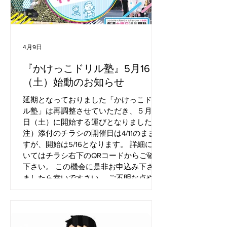
4月9日
『かけっこドリル塾』5月16日
（土）始動のお知らせ
延期となっておりました「かけっこドリ
ル塾」は再調整させていただき、５月16
日（土）に開始する運びとなりました。
注）添付のチラシの開催日は4/11のままで
すが、開始は5/16となります。 詳細につ
いてはチラシ右下のQRコードからご確認
下さい。 この機会に是非お申込み下さい
ましたら幸いですさい。 ご不明な点やご
質問がございましたら、お気軽にお問い
合わせください。 今後ともどうぞよろし
くお願いいたします。 コミスポたきのが
わ CORE Dr.キッズ 事務局