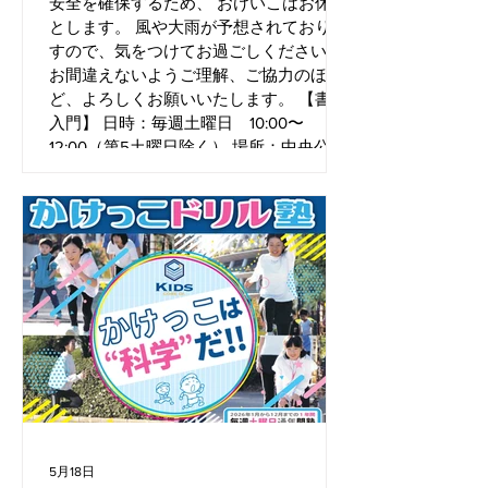
安全を確保するため、 おけいこはお休み
とします。 風や大雨が予想されておりま
すので、気をつけてお過ごしください。
お間違えないようご理解、ご協力のほ
ど、よろしくお願いいたします。 【書道
入門】 日時：毎週土曜日 10:00〜
12:00（第5土曜日除く） 場所：中央公園
文化センター 対象：小学生以上 ※中学生
以下は保護者同伴でご参加ください 参加
費：会員 1,500円／月（月2回） ビジ
ター 1,000円／回
5月18日