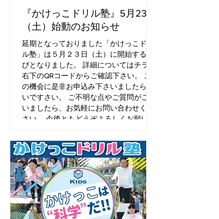
『かけっこドリル塾』5月23日
（土）始動のお知らせ
延期となっておりました「かけっこドリ
ル塾」は５月２３日（土）に開始する運
びとなりました。 詳細についてはチラシ
右下のQRコードからご確認下さい。 こ
の機会に是非お申込み下さいましたら幸
いですさい。 ご不明な点やご質問がござ
いましたら、お気軽にお問い合わせくだ
さい。 今後ともどうぞよろしくお願いい
たします。 コミスポたきのがわ CORE
Dr.キッズ 事務局